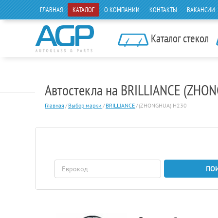
ГЛАВНАЯ
КАТАЛОГ
О КОМПАНИИ
КОНТАКТЫ
ВАКАНСИИ
Каталог стекол
Автостекла на BRILLIANCE (ZHO
Главная
/
Выбор марки
/
BRILLIANCE
/
(ZHONGHUA) H230
ПО