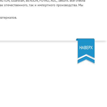
ON, Guardian, BENSON, FUYAO, AGC, Sekurit. Все стекла
ак отечественного, так и импортного производства. Мы
материалов.