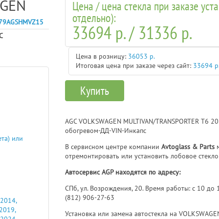
GEN
Цена / цена стекла при заказе уст
отдельно):
79AGSHMVZ15
33694 р. / 31336 р.
C
Цена в розницу:
36053 р.
Итоговая цена при заказе через сайт:
33694 р
Купить
AGC VOLKSWAGEN MULTIVAN/TRANSPORTER T6 2015
обогревом-ДД-VIN-Инкапс
ета) или
В сервисном центре компании
Avtoglass & Parts
м
отремонтировать или установить лобовое стекл
Автосервис AGP находятся по адресу:
СПб, ул. Возрождения, 20. Время работы: с 10 до
(812) 906-27-63
 2014,
 2019,
Установка или замена автостекла на VOLKSWAGE
 2024,