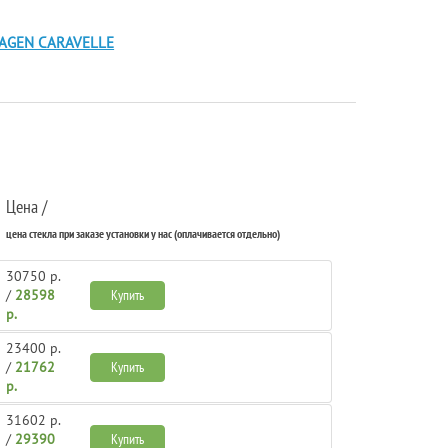
WAGEN CARAVELLE
Цена /
цена стекла при заказе установки у нас (оплачивается отдельно)
30750 р.
/
28598
Купить
р.
23400 р.
/
21762
Купить
р.
31602 р.
/
29390
Купить