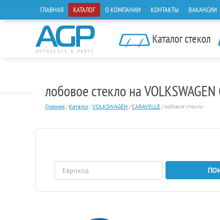
ГЛАВНАЯ
КАТАЛОГ
О КОМПАНИИ
КОНТАКТЫ
ВАКАНСИИ
Каталог стекол
лобовое стекло на VOLKSWAGE
Главная
/
Каталог
/
VOLKSWAGEN
/
CARAVELLE
/
лобовое стекло
ПО