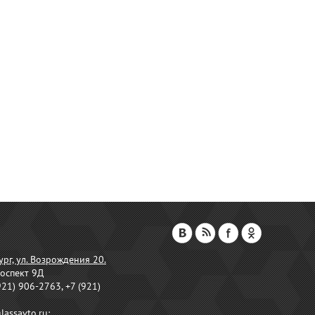
ург, ул. Возрождения 20.
оспект 9Д
921) 906-2763, +7 (921)
lassavto.ru
;