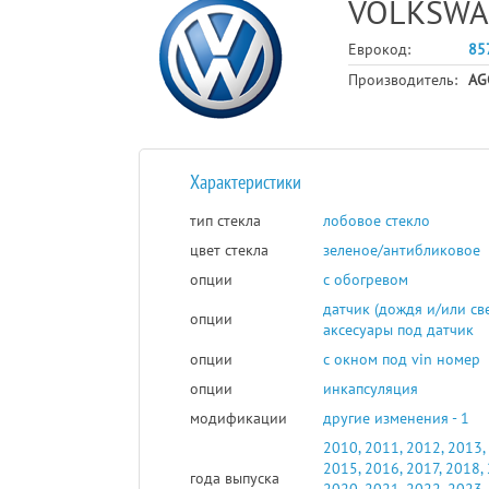
VOLKSWA
Еврокод:
85
Производитель:
AG
Характеристики
тип стекла
лобовое стекло
цвет стекла
зеленое/антибликовое
опции
с обогревом
датчик (дождя и/или св
опции
аксесуары под датчик
опции
с окном под vin номер
опции
инкапсуляция
модификации
другие изменения - 1
2010, 2011, 2012, 2013,
2015, 2016, 2017, 2018,
года выпуска
2020, 2021, 2022, 2023,