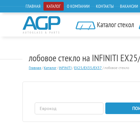
ГЛАВНАЯ
КАТАЛОГ
О КОМПАНИИ
КОНТАКТЫ
ВАКАНСИИ
Каталог стекол
лобовое стекло на INFINITI EX
Главная
/
Каталог
/
INFINITI
/
EX25/EX35/EX37
/
лобовое стекло
ПО