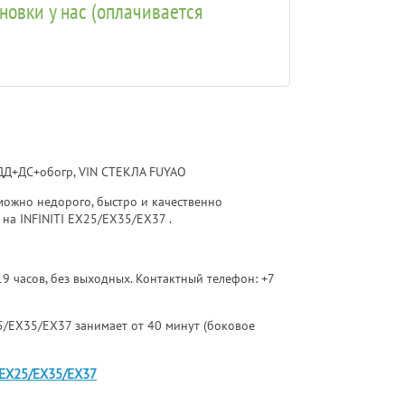
ановки у нас (оплачивается
, ДД+ДС+обогр, VIN СТЕКЛА FUYAO
ожно недорого, быстро и качественно
на INFINITI EX25/EX35/EX37 .
 19 часов, без выходных. Контактный телефон:
+7
25/EX35/EX37 занимает от 40 минут (боковое
I EX25/EX35/EX37