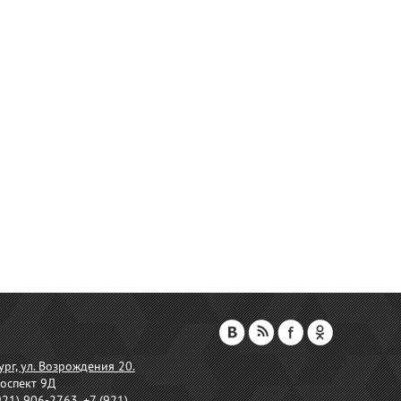
ург, ул. Возрождения 20.
оспект 9Д
921) 906-2763, +7 (921)