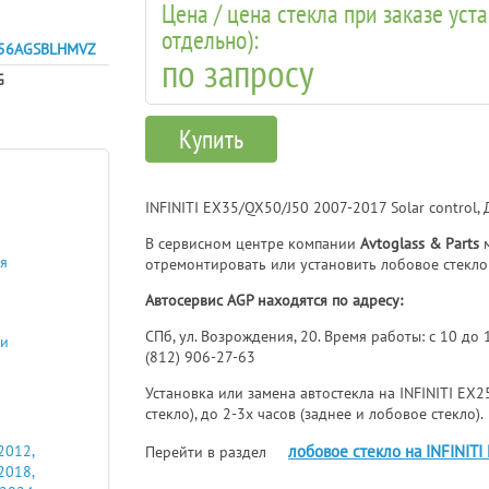
Цена / цена стекла при заказе уст
отдельно):
56AGSBLHMVZ
по запросу
G
Купить
INFINITI EX35/QX50/J50 2007-2017 Solar control
В сервисном центре компании
Avtoglass & Parts
м
ая
отремонтировать или установить лобовое стекло 
Автосервис AGP находятся по адресу:
СПб, ул. Возрождения, 20. Время работы: с 10 до
ли
(812) 906-27-63
Установка или замена автостекла на INFINITI EX
стекло), до 2-3х часов (заднее и лобовое стекло).
лобовое стекло на INFINIT
2012,
Перейти в раздел
2018,