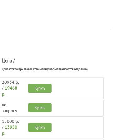
Цена /
цена стекла при заказе установки у нас (оплачивается отдельно)
20934 р.
/
19468
Купить
р.
по
Купить
запросу
15000 р.
/
13950
Купить
р.