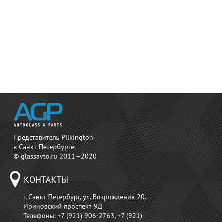
Представитель Pilkington
в Санкт-Петербурге.
© glassavto.ru 2011—2020
КОНТАКТЫ
г. Санкт-Петербург, ул. Возрождения 20.
Ириновский проспект 9Д
Телефоны:
+7 (921) 906-2763, +7 (921)