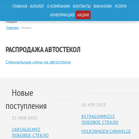
ГЛАВНАЯ
КАТАЛОГ
О КОМПАНИИ
КОНТАКТЫ
ВАКАНСИИ
УСЛУГИ
ИНФОРМАЦИЯ
АКЦИИ
Акции
Главная
/
Акции
РАСПРОДАЖА АВТОСТЕКОЛ
Специальные цены на автостекла
Новые
поступления
18 АПР 2025
8579AGSHMVZ15
25 НОЯ 2025
ЛОБОВОЕ СТЕКЛО
2485AGACMVZ
VOLKSWAGEN CARAVELLE
ЛОБОВОЕ СТЕКЛО