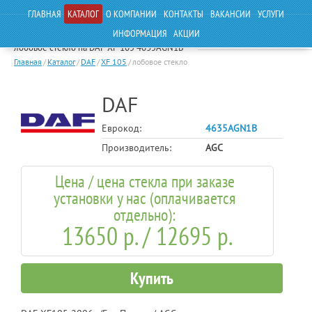
ГЛАВНАЯ
КАТАЛОГ
О КОМПАНИИ
КОНТАКТЫ
ВАКАНСИИ
УСЛУГИ
ИНФОРМАЦИЯ
АКЦИИ
лобовое стекло на DAF XF 105 4635AGN1B
Главная
/
Каталог
/
DAF
/
XF 105
/
лобовое стекло
DAF
Еврокод:
4635AGN1B
Производитель:
AGC
Цена / цена стекла при заказе
установки у нас (оплачивается
отдельно):
13650 р. / 12695 р.
Купить