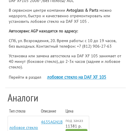
DAF XF105 2006- /Без Полосы/ AGC
В сервисном центре компании
Avtoglass & Parts
можно
недорого, быстро и качественно отремонтировать или
установить лобовое стекло на DAF XF 105 .
Автосервис AGP находятся по адресу:
СПб, ул. Возрождения, 20. Время работы: с 10 до 19 часов,
без выходных. Контактный телефон:
+7 (812) 906-27-63
Установка или замена автостекла на DAF XF 105 занимает от
40 минут (боковое стекло), до 2-3х часов (заднее и лобовое
стекло).
лобовое стекло на DAF XF 105
Перейти в раздел
Аналоги
Тип стекла
Описание
Цена
под заказ
4635AGN1B
11381 р.
лобовое стекло