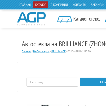
ГЛАВНАЯ
КАТАЛОГ
О КОМПАНИИ
КОНТАКТЫ
ВАКАНСИИ
Каталог стекол
Автостекла на BRILLIANCE (ZHO
Главная
/
Выбор марки
/
BRILLIANCE
/
(ZHONGHUA) H530
ПО