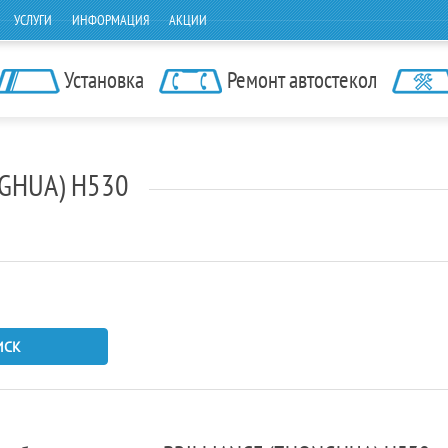
УСЛУГИ
ИНФОРМАЦИЯ
АКЦИИ
Установка
Ремонт автостекол
NGHUA) H530
ИСК