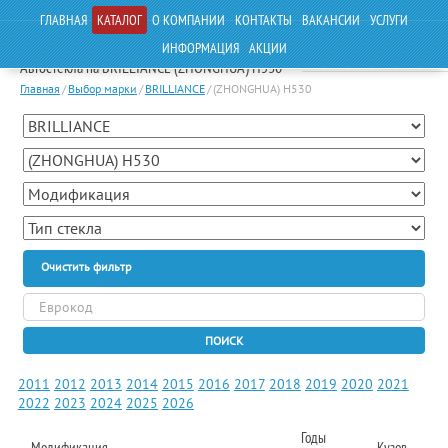
ГЛАВНАЯ
КАТАЛОГ
О КОМПАНИИ
КОНТАКТЫ
ВАКАНСИИ
УСЛУГИ
ИНФОРМАЦИЯ
АКЦИИ
Автостекла на BRILLIANCE (ZHONGHUA) H530
Главная
/
Выбор марки
/
BRILLIANCE
/
(ZHONGHUA) H530
Очистить фильтр
ПОИСК
2011
2012
2013
2014
2015
2016
2017
2018
2019
2020
2021
2022
2023
2024
2025
2026
Годы
Модификация
Кузов