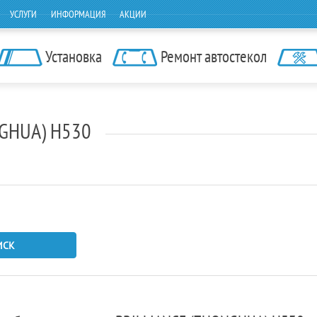
УСЛУГИ
ИНФОРМАЦИЯ
АКЦИИ
Установка
Ремонт автостекол
NGHUA) H530
ИСК