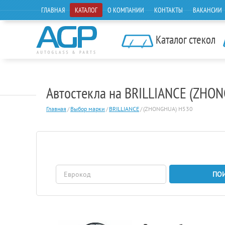
ГЛАВНАЯ
КАТАЛОГ
О КОМПАНИИ
КОНТАКТЫ
ВАКАНСИИ
Каталог стекол
Автостекла на BRILLIANCE (ZHO
Главная
/
Выбор марки
/
BRILLIANCE
/
(ZHONGHUA) H530
ПО