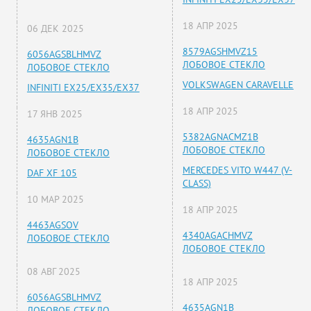
18 АПР 2025
06 ДЕК 2025
8579AGSHMVZ15
6056AGSBLHMVZ
ЛОБОВОЕ СТЕКЛО
ЛОБОВОЕ СТЕКЛО
VOLKSWAGEN CARAVELLE
INFINITI EX25/EX35/EX37
18 АПР 2025
17 ЯНВ 2025
5382AGNACMZ1B
4635AGN1B
ЛОБОВОЕ СТЕКЛО
ЛОБОВОЕ СТЕКЛО
MERCEDES VITO W447 (V-
DAF XF 105
CLASS)
10 МАР 2025
18 АПР 2025
4463AGSOV
4340AGACHMVZ
ЛОБОВОЕ СТЕКЛО
ЛОБОВОЕ СТЕКЛО
08 АВГ 2025
18 АПР 2025
6056AGSBLHMVZ
4635AGN1B
ЛОБОВОЕ СТЕКЛО