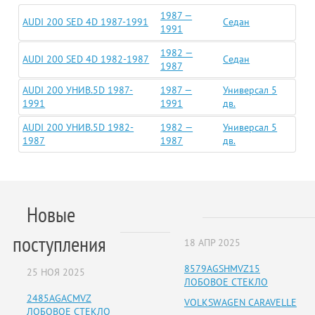
1987 —
AUDI 200 SED 4D 1987-1991
Седан
1991
1982 —
AUDI 200 SED 4D 1982-1987
Седан
1987
AUDI 200 УНИВ.5D 1987-
1987 —
Универсал 5
1991
1991
дв.
AUDI 200 УНИВ.5D 1982-
1982 —
Универсал 5
1987
1987
дв.
Новые
поступления
18 АПР 2025
8579AGSHMVZ15
25 НОЯ 2025
ЛОБОВОЕ СТЕКЛО
2485AGACMVZ
VOLKSWAGEN CARAVELLE
ЛОБОВОЕ СТЕКЛО