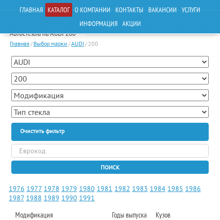
ГЛАВНАЯ
КАТАЛОГ
О КОМПАНИИ
КОНТАКТЫ
ВАКАНСИИ
УСЛУГИ
ИНФОРМАЦИЯ
АКЦИИ
Автостекла на AUDI 200
Главная
/
Выбор марки
/
AUDI
/
200
Очистить фильтр
ПОИСК
1976
1977
1978
1979
1980
1981
1982
1983
1984
1985
1986
1987
1988
1989
1990
1991
Модификация
Годы выпуска
Кузов