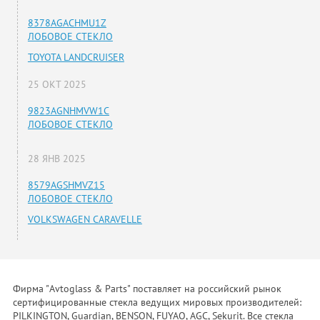
8378AGACHMU1Z
ЛОБОВОЕ СТЕКЛО
TOYOTA LANDCRUISER
25 ОКТ 2025
9823AGNHMVW1C
ЛОБОВОЕ СТЕКЛО
28 ЯНВ 2025
8579AGSHMVZ15
ЛОБОВОЕ СТЕКЛО
VOLKSWAGEN CARAVELLE
Фирма "Avtoglass & Parts" поставляет на российский рынок
сертифицированные стекла ведущих мировых производителей:
PILKINGTON, Guardian, BENSON, FUYAO, AGC, Sekurit. Все стекла