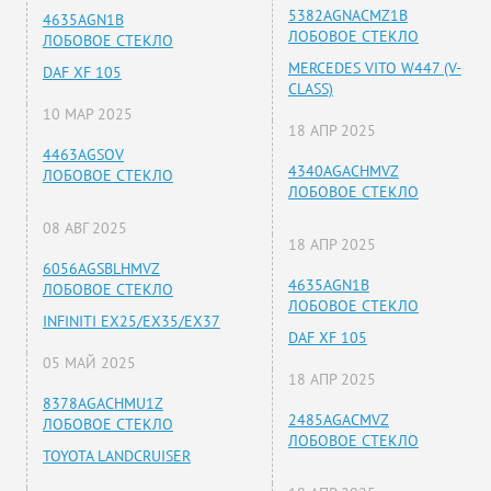
5382AGNACMZ1B
4635AGN1B
ЛОБОВОЕ СТЕКЛО
ЛОБОВОЕ СТЕКЛО
MERCEDES VITO W447 (V-
DAF XF 105
CLASS)
10 МАР 2025
18 АПР 2025
4463AGSOV
4340AGACHMVZ
ЛОБОВОЕ СТЕКЛО
ЛОБОВОЕ СТЕКЛО
08 АВГ 2025
18 АПР 2025
6056AGSBLHMVZ
4635AGN1B
ЛОБОВОЕ СТЕКЛО
ЛОБОВОЕ СТЕКЛО
INFINITI EX25/EX35/EX37
DAF XF 105
05 МАЙ 2025
18 АПР 2025
8378AGACHMU1Z
2485AGACMVZ
ЛОБОВОЕ СТЕКЛО
ЛОБОВОЕ СТЕКЛО
TOYOTA LANDCRUISER