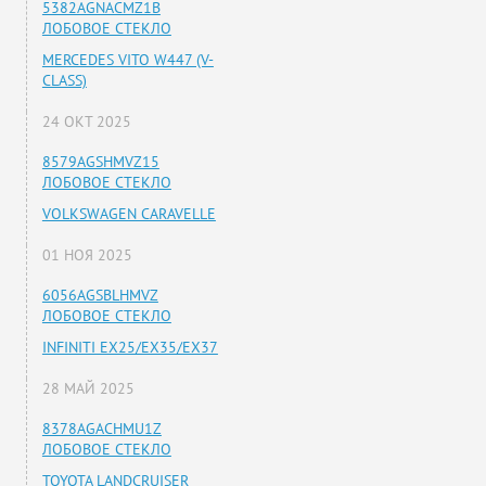
5382AGNACMZ1B
ЛОБОВОЕ СТЕКЛО
MERCEDES VITO W447 (V-
CLASS)
24 ОКТ 2025
8579AGSHMVZ15
ЛОБОВОЕ СТЕКЛО
VOLKSWAGEN CARAVELLE
01 НОЯ 2025
6056AGSBLHMVZ
ЛОБОВОЕ СТЕКЛО
INFINITI EX25/EX35/EX37
28 МАЙ 2025
8378AGACHMU1Z
ЛОБОВОЕ СТЕКЛО
TOYOTA LANDCRUISER