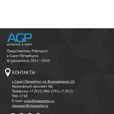
Представитель Pilkington
в Санкт-Петербурге.
© glassavto.ru 2011—2020
КОНТАКТЫ
г. Санкт-Петербург, ул. Возрождения 20.
Ириновский проспект 9Д
Телефоны:
+7 (921) 906-2763, +7 (921)
946-1738
E-mail:
yulia@glassavto.ru
;
manager@glassavto.ru