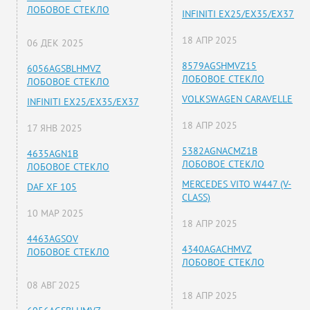
ЛОБОВОЕ СТЕКЛО
INFINITI EX25/EX35/EX37
18 АПР 2025
06 ДЕК 2025
8579AGSHMVZ15
6056AGSBLHMVZ
ЛОБОВОЕ СТЕКЛО
ЛОБОВОЕ СТЕКЛО
VOLKSWAGEN CARAVELLE
INFINITI EX25/EX35/EX37
18 АПР 2025
17 ЯНВ 2025
5382AGNACMZ1B
4635AGN1B
ЛОБОВОЕ СТЕКЛО
ЛОБОВОЕ СТЕКЛО
MERCEDES VITO W447 (V-
DAF XF 105
CLASS)
10 МАР 2025
18 АПР 2025
4463AGSOV
4340AGACHMVZ
ЛОБОВОЕ СТЕКЛО
ЛОБОВОЕ СТЕКЛО
08 АВГ 2025
18 АПР 2025