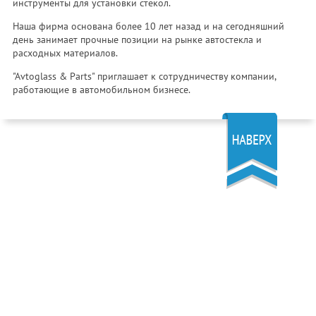
инструменты для установки стекол.
Наша фирма основана более 10 лет назад и на сегодняшний
день занимает прочные позиции на рынке автостекла и
расходных материалов.
"Avtoglass & Parts" приглашает к сотрудничеству компании,
работающие в автомобильном бизнесе.