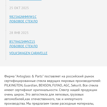
25 ОКТ 2025
9823AGNHMVW1C
ЛОБОВОЕ СТЕКЛО
28 ЯНВ 2025
8579AGSHMVZ15
ЛОБОВОЕ СТЕКЛО
VOLKSWAGEN CARAVELLE
Фирма "Avtoglass & Parts" поставляет на российский рынок
сертифицированные стекла ведущих мировых производителей:
PILKINGTON, Guardian, BENSON, FUYAO, AGC, Sekurit. Все стекла
имеют сертификат оригинальности. Спектр нашей продукции
очень широк. Это автостекла для легковых, грузовых
автомобилей,как отечественного, так и импортного
производства. Мы предлагаем также расходные материалы,