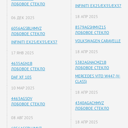
ЛОБОВОЕ СТЕКЛО
INFINITI EX25/EX35/EX37
18 АПР 2025
06 ДЕК 2025
8579AGSHMVZ15
6056AGSBLHMVZ
ЛОБОВОЕ СТЕКЛО
ЛОБОВОЕ СТЕКЛО
VOLKSWAGEN CARAVELLE
INFINITI EX25/EX35/EX37
18 АПР 2025
17 ЯНВ 2025
5382AGNACMZ1B
4635AGN1B
ЛОБОВОЕ СТЕКЛО
ЛОБОВОЕ СТЕКЛО
MERCEDES VITO W447 (V-
DAF XF 105
CLASS)
10 МАР 2025
18 АПР 2025
4463AGSOV
4340AGACHMVZ
ЛОБОВОЕ СТЕКЛО
ЛОБОВОЕ СТЕКЛО
08 АВГ 2025
18 АПР 2025