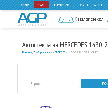
ГЛАВНАЯ
КАТАЛОГ
О КОМПАНИИ
КОНТАКТЫ
ВАКАНСИИ
Каталог стекол
Автостекла на MERCEDES 1630-
Главная
/
Выбор марки
/
MERCEDES
/
1630-2238/L389 LORRY
ПО