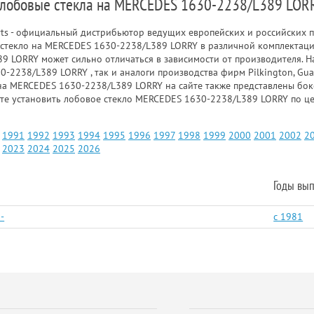
 лобовые стекла на MERCEDES 1630-2238/L389 LORR
rts - официальный дистрибьютор ведущих европейских и российских п
стекло на MERCEDES 1630-2238/L389 LORRY в различной комплектации
 LORRY может сильно отличаться в зависимости от производителя. Н
-2238/L389 LORRY , так и аналоги производства фирм Pilkington, Gua
а MERCEDES 1630-2238/L389 LORRY на сайте также представлены боко
е установить лобовое стекло MERCEDES 1630-2238/L389 LORRY по це
1991
1992
1993
1994
1995
1996
1997
1998
1999
2000
2001
2002
2
2023
2024
2025
2026
Годы вып
-
c 1981