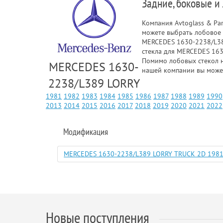
Задние, боковые и
Компания Avtoglass & Pa
можете выбрать лобовое 
MERCEDES 1630-2238/L389
стекла для MERCEDES 1630
Помимо лобовых стекол н
MERCEDES 1630-
нашей компании вы может
2238/L389 LORRY
1981
1982
1983
1984
1985
1986
1987
1988
1989
1990
2013
2014
2015
2016
2017
2018
2019
2020
2021
2022
Модификация
MERCEDES 1630-2238/L389 LORRY TRUCK 2D 1981
Новые поступления