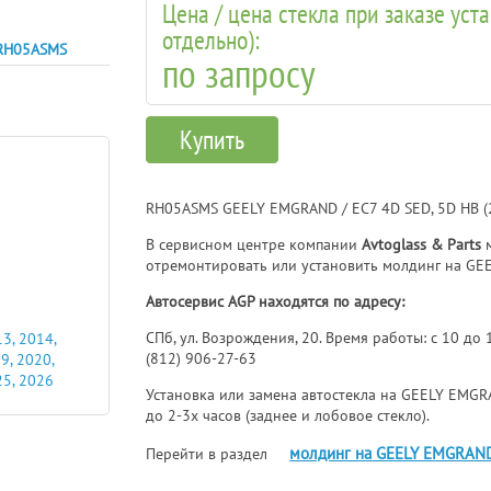
Цена / цена стекла при заказе уст
отдельно):
RH05ASMS
по запросу
Купить
RH05ASMS GEELY EMGRAND / EC7 4D SED, 5D HB (
В сервисном центре компании
Avtoglass & Parts
м
отремонтировать или установить молдинг на GEE
Автосервис AGP находятся по адресу:
СПб, ул. Возрождения, 20. Время работы: с 10 до
3, 2014,
(812) 906-27-63
9, 2020,
25, 2026
Установка или замена автостекла на GEELY EMGRA
до 2-3х часов (заднее и лобовое стекло).
молдинг на GEELY EMGRAND
Перейти в раздел