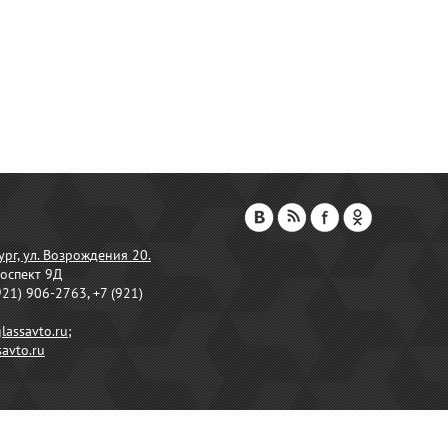
ург, ул. Возрождения 20.
оспект 9Д
921) 906-2763, +7 (921)
lassavto.ru
;
avto.ru