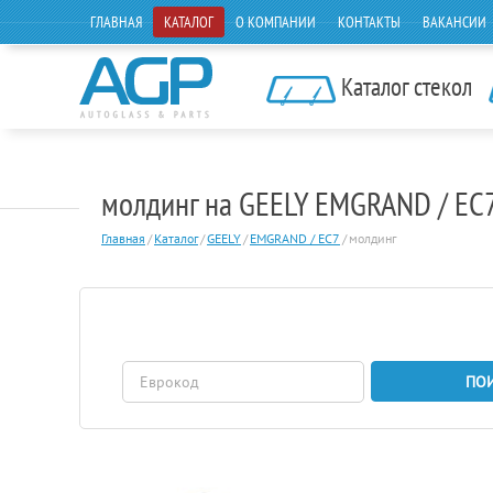
ГЛАВНАЯ
КАТАЛОГ
О КОМПАНИИ
КОНТАКТЫ
ВАКАНСИИ
Каталог стекол
молдинг на GEELY EMGRAND / E
Главная
/
Каталог
/
GEELY
/
EMGRAND / EC7
/
молдинг
ПО