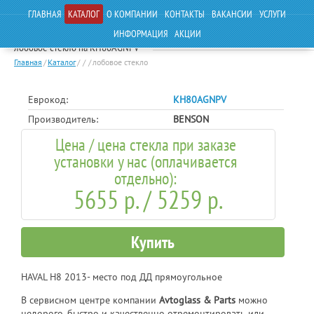
ГЛАВНАЯ
КАТАЛОГ
О КОМПАНИИ
КОНТАКТЫ
ВАКАНСИИ
УСЛУГИ
ИНФОРМАЦИЯ
АКЦИИ
лобовое стекло на KH80AGNPV
Главная
/
Каталог
/
/
/
лобовое стекло
Еврокод:
KH80AGNPV
Производитель:
BENSON
Цена / цена стекла при заказе
установки у нас (оплачивается
отдельно):
5655 р. / 5259 р.
Купить
HAVAL H8 2013- место под ДД прямоугольное
В сервисном центре компании
Avtoglass & Parts
можно
недорого, быстро и качественно отремонтировать или