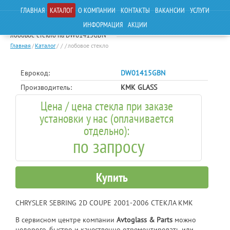
ГЛАВНАЯ
КАТАЛОГ
О КОМПАНИИ
КОНТАКТЫ
ВАКАНСИИ
УСЛУГИ
ИНФОРМАЦИЯ
АКЦИИ
лобовое стекло на DW01415GBN
Главная
/
Каталог
/
/
/
лобовое стекло
Еврокод:
DW01415GBN
Производитель:
KMK GLASS
Цена / цена стекла при заказе
установки у нас (оплачивается
отдельно):
по запросу
Купить
CHRYSLER SEBRING 2D COUPE 2001-2006 СТЕКЛА KMK
В сервисном центре компании
Avtoglass & Parts
можно
недорого, быстро и качественно отремонтировать или