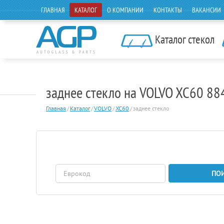
ГЛАВНАЯ
КАТАЛОГ
О КОМПАНИИ
КОНТАКТЫ
ВАКАНСИИ
Каталог стекол
заднее стекло на VOLVO XC60 8
Главная
/
Каталог
/
VOLVO
/
XC60
/
заднее стекло
ПО