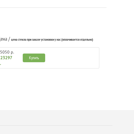
ена /
цена стекла при заказе установки у нас (оплачивается отдельно)
5050 р.
/
23297
Купить
.