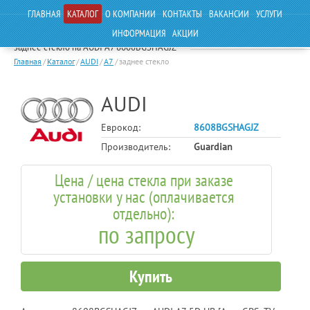
ГЛАВНАЯ
КАТАЛОГ
О КОМПАНИИ
КОНТАКТЫ
ВАКАНСИИ
УСЛУГИ
ИНФОРМАЦИЯ
АКЦИИ
заднее стекло на AUDI A7 8608BGSHAGJZ
Главная
/
Каталог
/
AUDI
/
A7
/
заднее стекло
AUDI
Еврокод:
8608BGSHAGJZ
Производитель:
Guardian
Цена / цена стекла при заказе
установки у нас (оплачивается
отдельно):
по запросу
Купить