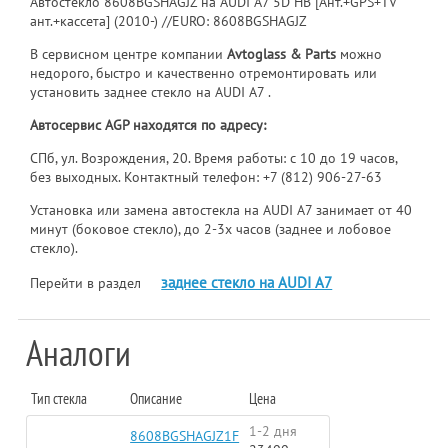
Автостекло 8608BGSHAGJZ на AUDI A7 5D HB [Ант.+GPS+TV
ант.+кассета] (2010-) //EURO: 8608BGSHAGJZ
В сервисном центре компании
Avtoglass & Parts
можно
недорого, быстро и качественно отремонтировать или
установить заднее стекло на AUDI A7 .
Автосервис AGP находятся по адресу:
СПб, ул. Возрождения, 20. Время работы: с 10 до 19 часов,
без выходных. Контактный телефон:
+7 (812) 906-27-63
Установка или замена автостекла на AUDI A7 занимает от 40
минут (боковое стекло), до 2-3х часов (заднее и лобовое
стекло).
заднее стекло на AUDI A7
Перейти в раздел
Аналоги
Тип стекла
Описание
Цена
1-2 дня
8608BGSHAGJZ1F