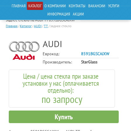
ГЛАВНАЯ
КАТАЛОГ
О КОМПАНИИ
КОНТАКТЫ
ВАКАНСИИ
УСЛУГИ
ИНФОРМАЦИЯ
АКЦИИ
заднее стекло на AUDI TT 8591BGSCAJXW
Главная
/
Каталог
/
AUDI
/
TT
/
заднее стекло
AUDI
Еврокод:
8591BGSCAJXW
Производитель:
StarGlass
Цена / цена стекла при заказе
установки у нас (оплачивается
отдельно):
по запросу
Купить