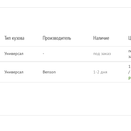
Тип кузова
Производитель
Наличие
Ц
п
Универсал
-
под заказ
з
1
Универсал
Benson
1-2 дня
р