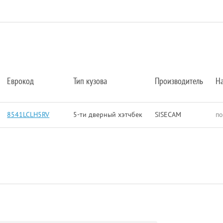
Еврокод
Тип кузова
Производитель
Н
8541LCLH5RV
5-ти дверный xэтчбек
SISECAM
по