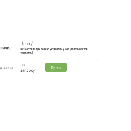
Цена /
аличие
цена стекла при заказе установки у нас (оплачивается
отдельно)
по
д заказ
Купить
запросу