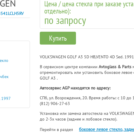
GEN
Цена / цена стекла при заказе уст
отдельно):
8541LCLH5RV
по запросу
Купить
VOLKSWAGEN GOLF A3 5D HB,VENTO 4D Sed. 199
текло
В сервисном центре компании
Avtoglass & Parts
м
отремонтировать или установить боковое левое
тчбек
GOLF A3 .
Автосервис AGP находятся по адресу:
СПб, ул. Возрождения, 20. Время работы: с 10 до
, 1997
(812) 906-27-63
Установка или замена автостекла на VOLKSWAGEN
до 2-3х часов (заднее и лобовое стекло).
боковое левое стекло, зад
Перейти в раздел