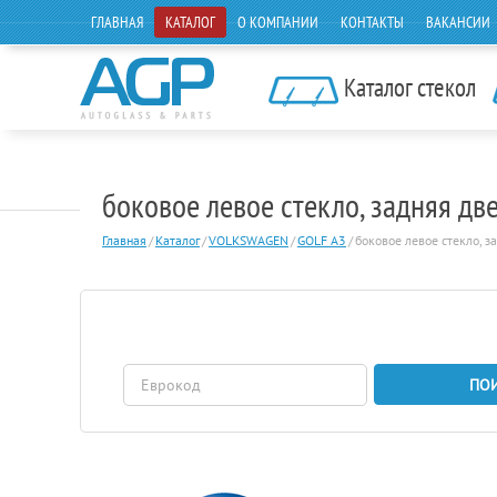
ГЛАВНАЯ
КАТАЛОГ
О КОМПАНИИ
КОНТАКТЫ
ВАКАНСИИ
Каталог стекол
боковое левое стекло, задняя 
Главная
/
Каталог
/
VOLKSWAGEN
/
GOLF A3
/
боковое левое стекло, з
ПО