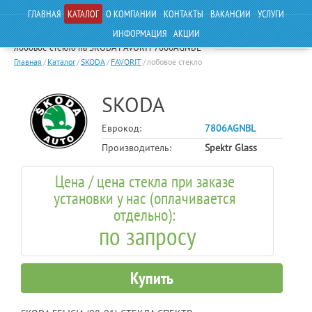
ГЛАВНАЯ
КАТАЛОГ
О КОМПАНИИ
КОНТАКТЫ
ВАКАНСИИ
УСЛУГИ
ИНФОРМАЦИЯ
АКЦИИ
лобовое стекло на SKODA FAVORIT 7806AGNBL
Главная
/
Каталог
/
SKODA
/
FAVORIT
/
лобовое стекло
SKODA
Еврокод:
7806AGNBL
Производитель:
Spektr Glass
Цена / цена стекла при заказе
установки у нас (оплачивается
отдельно):
по запросу
Купить