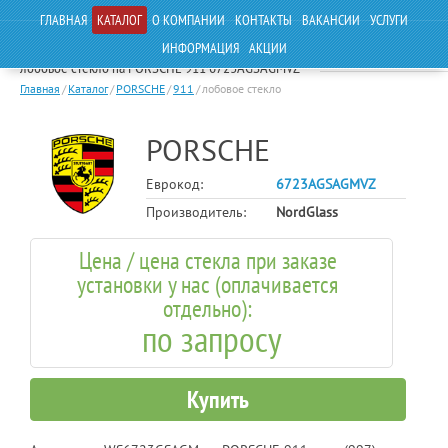
ГЛАВНАЯ
КАТАЛОГ
О КОМПАНИИ
КОНТАКТЫ
ВАКАНСИИ
УСЛУГИ
ИНФОРМАЦИЯ
АКЦИИ
лобовое стекло на PORSCHE 911 6723AGSAGMVZ
Главная
/
Каталог
/
PORSCHE
/
911
/
лобовое стекло
PORSCHE
Еврокод:
6723AGSAGMVZ
Производитель:
NordGlass
Цена / цена стекла при заказе
установки у нас (оплачивается
отдельно):
по запросу
Купить