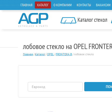
ГЛАВНАЯ
КАТАЛОГ
О КОМПАНИИ
КОНТАКТЫ
ВАКАНСИИ
Каталог стекол
лобовое стекло на OPEL FRONTE
Главная
/
Каталог
/
OPEL
/
FRONTERA B
/
лобовое стекло
ПО