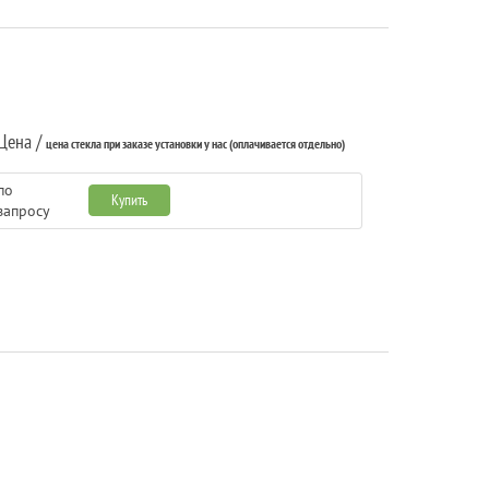
Цена /
цена стекла при заказе установки у нас (оплачивается отдельно)
по
Купить
запросу