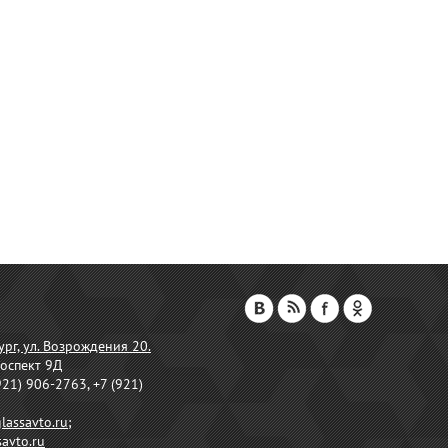
ург, ул. Возрождения 20.
оспект 9Д
921) 906-2763, +7 (921)
lassavto.ru
;
avto.ru