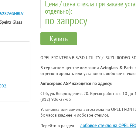
Цена / цена стекла при заказе уст
отдельно):
6287AGNBLV
по запросу
Spektr Glass
Купить
OPEL FRONTERA B 3/5D UTILITY / ISUZU RODEO 5
В сервисном центре компании
Avtoglass & Parts
м
отремонтировать или установить лобовое стекло
Автосервис AGP находятся по адресу:
002,
СПб, ул. Возрождения, 20. Время работы: с 10 до
(812) 906-27-63
Установка или замена автостекла на OPEL FRONTER
3х часов (заднее и лобовое стекло).
лобовое стекло на OPEL F
Перейти в раздел