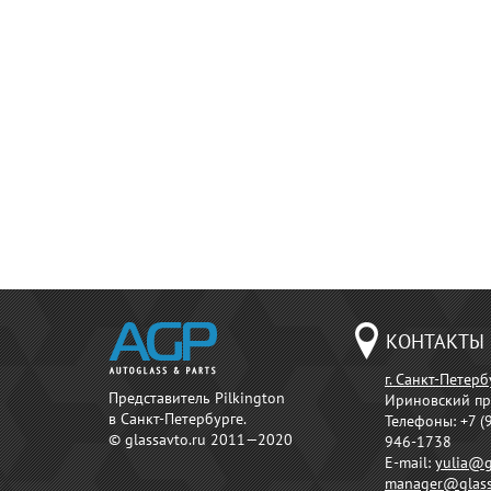
КОНТАКТЫ
г. Санкт-Петерб
Представитель Pilkington
Ириновский пр
в Санкт-Петербурге.
Телефоны:
+7 (
© glassavto.ru 2011—2020
946-1738
E-mail:
yulia@g
manager@glass