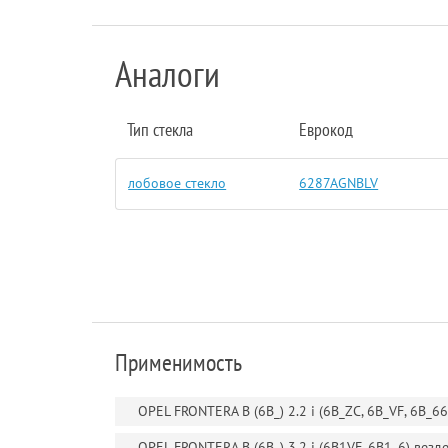
Аналоги
Тип стекла
Еврокод
лобовое стекло
6287AGNBLV
Применимость
OPEL FRONTERA B (6B_) 2.2 i (6B_ZC, 6B_VF, 6B_6
OPEL FRONTERA B (6B_) 3.2 i (6B1VF, 6B1_6) вез