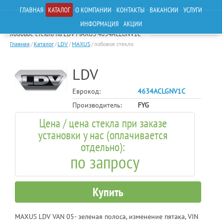
ГЛАВНАЯ
КАТАЛОГ
О КОМПАНИИ
КОНТАКТЫ
ВАКАНСИИ
УСЛУГИ
ИНФОРМАЦИЯ
АКЦИИ
лобовое стекло на LDV MAXUS 4634ACLGNV1C
Главная
/
Каталог
/
LDV
/
MAXUS
/
лобовое стекло
LDV
Еврокод:
4634ACLGNV1C
Производитель:
FYG
Цена / цена стекла при заказе
установки у нас (оплачивается
отдельно):
по запросу
Купить
MAXUS LDV VAN 05- зеленая полоса, изменение пятака, VIN