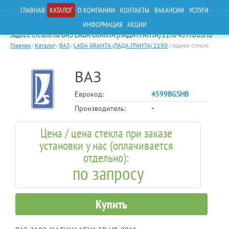
ГЛАВНАЯ
КАТАЛОГ
О КОМПАНИИ
КОНТАКТЫ
ВАКАНСИИ
УСЛУГИ
ИНФОРМАЦИЯ
АКЦИИ
заднее стекло на ВАЗ LADA GRANTA (ЛАДА ГРАНТА) 2190 4599BGSHB
Главная
/
Каталог
/
ВАЗ
/
LADA GRANTA (ЛАДА ГРАНТА) 2190
/
заднее стекло
ВАЗ
Еврокод:
4599BGSHB
Производитель:
-
Цена / цена стекла при заказе
установки у нас (оплачивается
отдельно):
по запросу
Купить