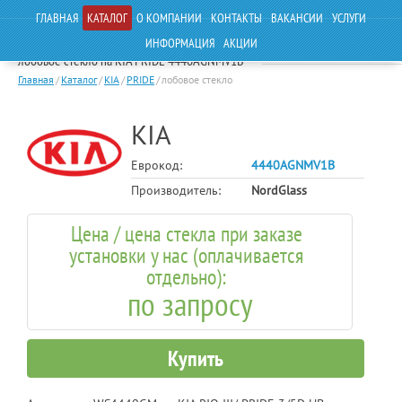
ГЛАВНАЯ
КАТАЛОГ
О КОМПАНИИ
КОНТАКТЫ
ВАКАНСИИ
УСЛУГИ
ИНФОРМАЦИЯ
АКЦИИ
лобовое стекло на KIA PRIDE 4440AGNMV1B
Главная
/
Каталог
/
KIA
/
PRIDE
/
лобовое стекло
KIA
Еврокод:
4440AGNMV1B
Производитель:
NordGlass
Цена / цена стекла при заказе
установки у нас (оплачивается
отдельно):
по запросу
Купить