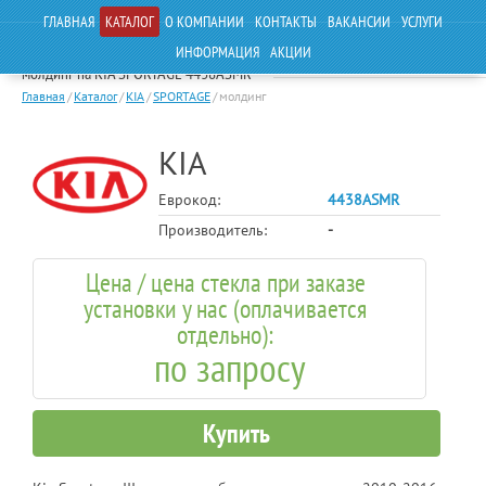
ГЛАВНАЯ
КАТАЛОГ
О КОМПАНИИ
КОНТАКТЫ
ВАКАНСИИ
УСЛУГИ
ИНФОРМАЦИЯ
АКЦИИ
молдинг на KIA SPORTAGE 4438ASMR
Главная
/
Каталог
/
KIA
/
SPORTAGE
/
молдинг
KIA
Еврокод:
4438ASMR
Производитель:
-
Цена / цена стекла при заказе
установки у нас (оплачивается
отдельно):
по запросу
Купить