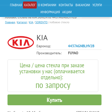
ГЛАВНАЯ
КАТАЛОГ
О КОМПАНИИ
КОНТАКТЫ
ВАКАНСИИ
УСЛУГИ
ИНФОРМАЦИЯ
АКЦИИ
лобовое стекло на KIA SORENTO 4437AGNBLHV2B
Главная
/
Каталог
/
KIA
/
SORENTO
/
лобовое стекло
KIA
Еврокод:
4437AGNBLHV2B
Производитель:
FUYAO
Цена / цена стекла при заказе
установки у нас (оплачивается
отдельно):
по запросу
Купить