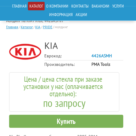
ГЛАВНАЯ
КАТАЛОГ
О КОМПАНИИ
КОНТАКТЫ
ВАКАНСИИ
УСЛУГИ
ИНФОРМАЦИЯ
АКЦИИ
молдинг на KIA PRIDE 4426ASMH
Главная
/
Каталог
/
KIA
/
PRIDE
/
молдинг
KIA
Еврокод:
4426ASMH
Производитель:
PMA Tools
Цена / цена стекла при заказе
установки у нас (оплачивается
отдельно):
по запросу
Купить