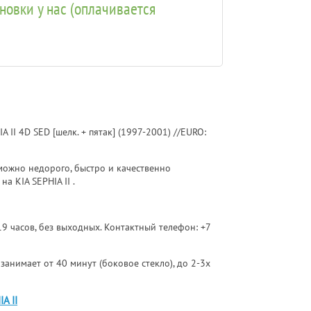
ановки у нас (оплачивается
II 4D SED [шелк. + пятак] (1997-2001) //EURO:
ожно недорого, быстро и качественно
а KIA SEPHIA II .
 19 часов, без выходных. Контактный телефон:
+7
 занимает от 40 минут (боковое стекло), до 2-3х
A II