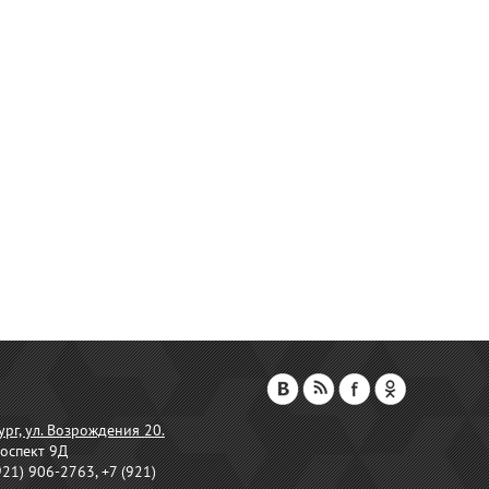
ург, ул. Возрождения 20.
оспект 9Д
921) 906-2763, +7 (921)