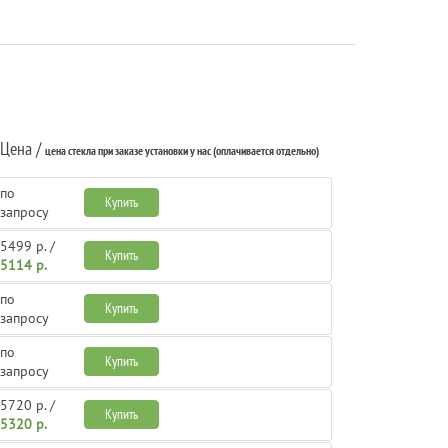
Цена /
цена стекла при заказе установки у нас (оплачивается отдельно)
по
Купить
запросу
5499 р. /
Купить
5114 р.
по
Купить
запросу
по
Купить
запросу
5720 р. /
Купить
5320 р.