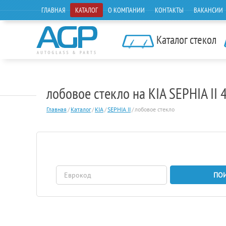
ГЛАВНАЯ
КАТАЛОГ
О КОМПАНИИ
КОНТАКТЫ
ВАКАНСИИ
Каталог стекол
лобовое стекло на KIA SEPHIA I
Главная
/
Каталог
/
KIA
/
SEPHIA II
/
лобовое стекло
ПО