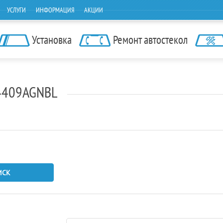
УСЛУГИ
ИНФОРМАЦИЯ
АКЦИИ
Установка
Ремонт автостекол
I 4409AGNBL
ИСК