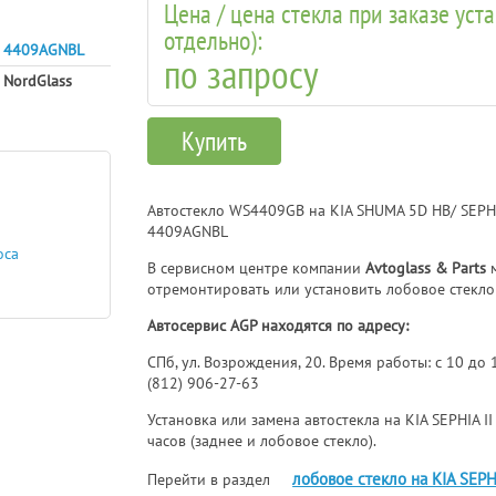
Цена / цена стекла при заказе уст
отдельно):
4409AGNBL
по запросу
NordGlass
Купить
Автостекло WS4409GB на KIA SHUMA 5D HB/ SEPHIA 
4409AGNBL
оса
В сервисном центре компании
Avtoglass & Parts
м
отремонтировать или установить лобовое стекло н
Автосервис AGP находятся по адресу:
СПб, ул. Возрождения, 20. Время работы: с 10 до
(812) 906-27-63
Установка или замена автостекла на KIA SEPHIA II
часов (заднее и лобовое стекло).
лобовое стекло на KIA SEPHI
Перейти в раздел