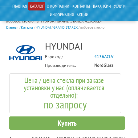
ГЛАВНАЯ
КАТАЛОГ
О КОМПАНИИ
КОНТАКТЫ
ВАКАНСИИ
УСЛУГИ
ИНФОРМАЦИЯ
АКЦИИ
лобовое стекло на HYUNDAI GRAND STAREX 4136ACLV
Главная
/
Каталог
/
HYUNDAI
/
GRAND STAREX
/
лобовое стекло
HYUNDAI
Еврокод:
4136ACLV
Производитель:
NordGlass
Цена / цена стекла при заказе
установки у нас (оплачивается
отдельно):
по запросу
Купить