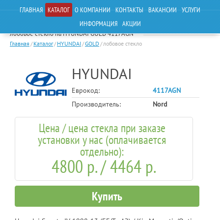
ГЛАВНАЯ
КАТАЛОГ
О КОМПАНИИ
КОНТАКТЫ
ВАКАНСИИ
УСЛУГИ
ИНФОРМАЦИЯ
АКЦИИ
лобовое стекло на HYUNDAI GOLD 4117AGN
Главная
/
Каталог
/
HYUNDAI
/
GOLD
/
лобовое стекло
HYUNDAI
Еврокод:
4117AGN
Производитель:
Nord
Цена / цена стекла при заказе
установки у нас (оплачивается
отдельно):
4800 р. / 4464 р.
Купить