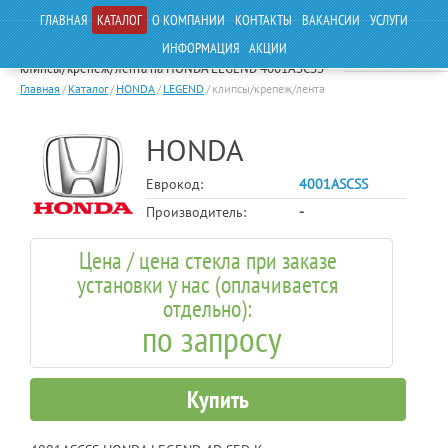
ГЛАВНАЯ
КАТАЛОГ
О КОМПАНИИ
КОНТАКТЫ
ВАКАНСИИ
УСЛУГИ
ИНФОРМАЦИЯ
АКЦИИ
клипсы/крепеж/лента на HONDA LEGEND 4001ASCSS
Главная
/
Каталог
/
HONDA
/
LEGEND
/
клипсы/крепеж/лента
HONDA
Еврокод:
4001ASCSS
Производитель:
-
Цена / цена стекла при заказе
установки у нас (оплачивается
отдельно):
по запросу
Купить