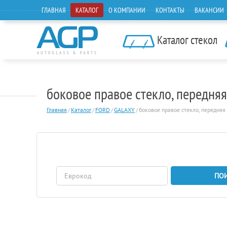
ГЛАВНАЯ
КАТАЛОГ
О КОМПАНИИ
КОНТАКТЫ
ВАКАНСИИ
Каталог стекол
боковое правое стекло, передн
Главная
/
Каталог
/
FORD
/
GALAXY
/
боковое правое стекло, передняя
ПО