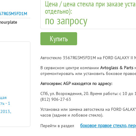
Цена / цена стекла при заказе уст
отдельно):
67RGSM5FD1M
по запросу
mourplate
Купить
Автостекло 3567RGSM5FD1M на FORD GALAXY II 
В сервисном центре компании
Avtoglass & Parts
м
отремонтировать или установить боковое правое
Автосервис AGP находятся по адресу:
СПб, ул. Возрождения, 20. Время работы: с 10 до
ющая
(812) 906-27-63
ь - 1
Установка или замена автостекла на FORD GALAXY
 2013,
часов (заднее и лобовое стекло).
боковое правое стекло, пе
Перейти в раздел