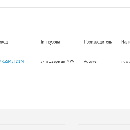
окод
Тип кузова
Производитель
Нал
7RGSM5FD1M
5-ти дверный MPV
Autover
под 