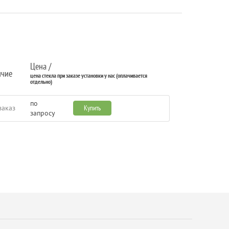
Цена /
ичие
цена стекла при заказе установки у нас (оплачивается
отдельно)
по
заказ
Купить
запросу