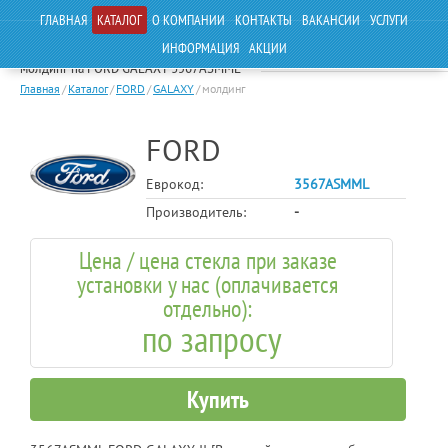
ГЛАВНАЯ
КАТАЛОГ
О КОМПАНИИ
КОНТАКТЫ
ВАКАНСИИ
УСЛУГИ
ИНФОРМАЦИЯ
АКЦИИ
молдинг на FORD GALAXY 3567ASMML
Главная
/
Каталог
/
FORD
/
GALAXY
/
молдинг
FORD
Еврокод:
3567ASMML
Производитель:
-
Цена / цена стекла при заказе
установки у нас (оплачивается
отдельно):
по запросу
Купить