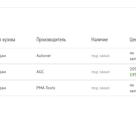
п кузова
Производитель
Наличие
Це
по
дан
Autover
под заказ
за
209
дан
AGC
под заказ
195
по
дан
PMA Tools
под заказ
за