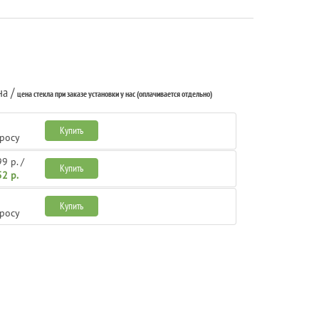
на /
цена стекла при заказе установки у нас (оплачивается отдельно)
Купить
просу
9 р. /
Купить
2 р.
Купить
просу