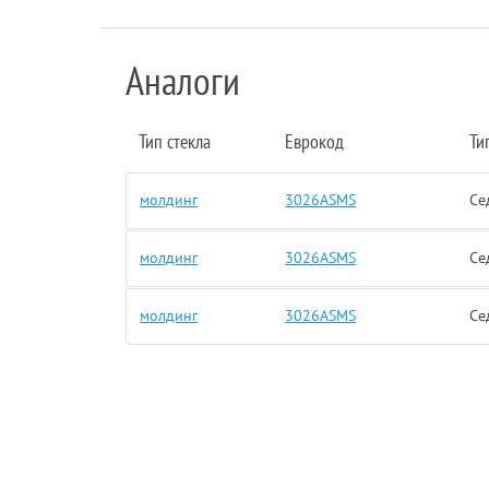
Аналоги
Тип стекла
Еврокод
Ти
молдинг
3026ASMS
Се
молдинг
3026ASMS
Се
молдинг
3026ASMS
Се