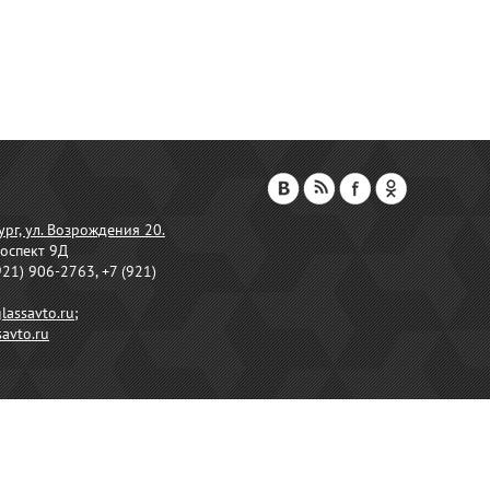
ург, ул. Возрождения 20.
оспект 9Д
921) 906-2763, +7 (921)
lassavto.ru
;
avto.ru