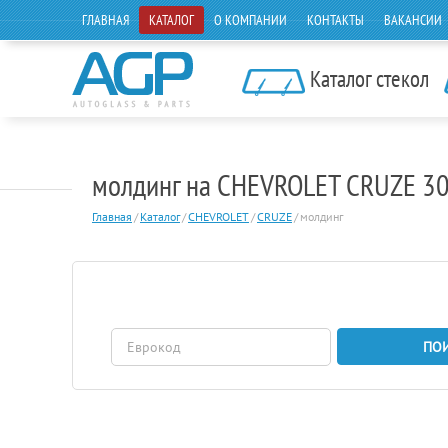
ГЛАВНАЯ
КАТАЛОГ
О КОМПАНИИ
КОНТАКТЫ
ВАКАНСИИ
Каталог стекол
молдинг на CHEVROLET CRUZE 3
Главная
/
Каталог
/
CHEVROLET
/
CRUZE
/
молдинг
ПО