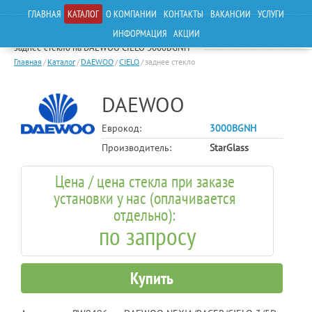
ГЛАВНАЯ
КАТАЛОГ
О КОМПАНИИ
КОНТАКТЫ
ВАКАНСИИ
УСЛУГИ
ИНФОРМАЦИЯ
АКЦИИ
заднее стекло на DAEWOO CIELO 3000BGNH
Главная
/
Каталог
/
DAEWOO
/
CIELO
/
заднее стекло
DAEWOO
Еврокод:
3000BGNH
Производитель:
StarGlass
Цена / цена стекла при заказе
установки у нас (оплачивается
отдельно):
по запросу
Купить