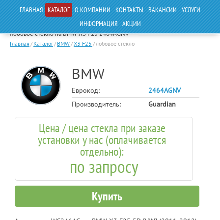
ГЛАВНАЯ
КАТАЛОГ
О КОМПАНИИ
КОНТАКТЫ
ВАКАНСИИ
УСЛУГИ
ИНФОРМАЦИЯ
АКЦИИ
лобовое стекло на BMW X3 F25 2464AGNV
Главная
/
Каталог
/
BMW
/
X3 F25
/
лобовое стекло
BMW
Еврокод:
2464AGNV
Производитель:
Guardian
Цена / цена стекла при заказе
установки у нас (оплачивается
отдельно):
по запросу
Купить