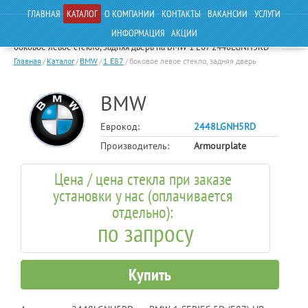
ГЛАВНАЯ
КАТАЛОГ
О КОМПАНИИ
КОНТАКТЫ
ВАКАНСИИ
УСЛУГИ
ИНФОРМАЦИЯ
АКЦИИ
боковое левое стекло, задняя дверь на BMW 1 E87 2448LGNH5RD
Главная
/
Каталог
/
BMW
/
1 E87
/
боковое левое стекло, задняя дверь
BMW
Еврокод:
2448LGNH5RD
Производитель:
Armourplate
Цена / цена стекла при заказе
установки у нас (оплачивается
отдельно):
по запросу
Купить