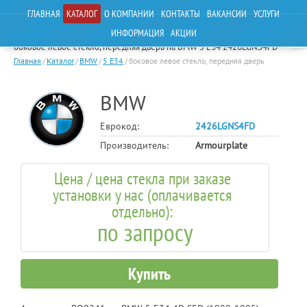
ГЛАВНАЯ
КАТАЛОГ
О КОМПАНИИ
КОНТАКТЫ
ВАКАНСИИ
УСЛУГИ
ИНФОРМАЦИЯ
АКЦИИ
боковое левое стекло, передняя дверь на BMW 5 E34 2426LGNS4FD
Главная
/
Каталог
/
BMW
/
5 E34
/
боковое левое стекло, передняя дверь
BMW
Еврокод:
2426LGNS4FD
Производитель:
Armourplate
Цена / цена стекла при заказе
установки у нас (оплачивается
отдельно):
по запросу
Купить