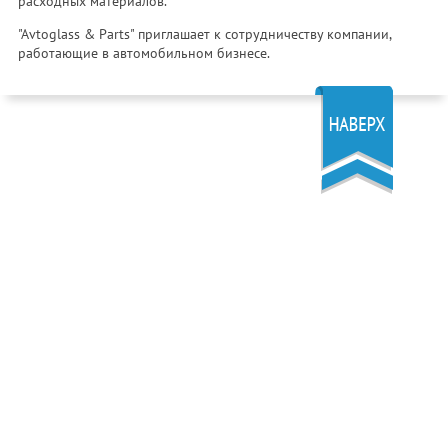
расходных материалов.
"Avtoglass & Parts" приглашает к сотрудничеству компании,
работающие в автомобильном бизнесе.