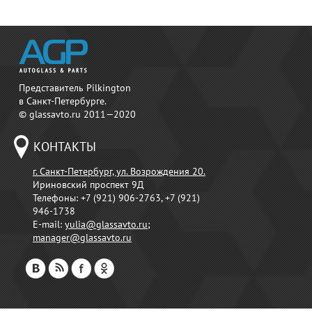
Представитель Pilkington
в Санкт-Петербурге.
© glassavto.ru 2011—2020
КОНТАКТЫ
г. Санкт-Петербург, ул. Возрождения 20.
Ириновский проспект 9Д
Телефоны:
+7 (921) 906-2763, +7 (921)
946-1738
E-mail:
yulia@glassavto.ru
;
manager@glassavto.ru