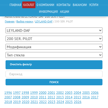
ГЛАВНАЯ
КАТАЛОГ
О КОМПАНИИ
КОНТАКТЫ
ВАКАНСИИ
УСЛУГИ
ИНФОРМАЦИЯ
АКЦИИ
Автостекла на LEYLAND-DAF 200 SER. PILOT
Главная
/
Выбор марки
/
LEYLAND-DAF
/
200 SER. PILOT
Очистить фильтр
ПОИСК
1996
1997
1998
1999
2000
2001
2002
2003
2004
2005
2006
2007
2008
2009
2010
2011
2012
2013
2014
2015
2016
2017
2018
2019
2020
2021
2022
2023
2024
2025
2026