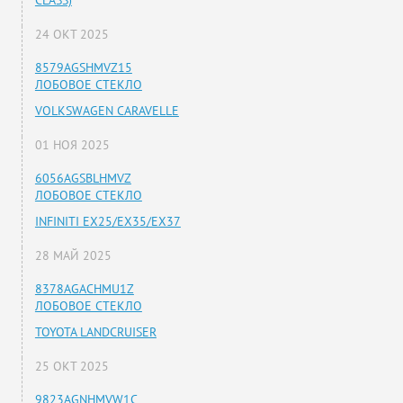
CLASS)
24 ОКТ 2025
8579AGSHMVZ15
ЛОБОВОЕ СТЕКЛО
VOLKSWAGEN CARAVELLE
01 НОЯ 2025
6056AGSBLHMVZ
ЛОБОВОЕ СТЕКЛО
INFINITI EX25/EX35/EX37
28 МАЙ 2025
8378AGACHMU1Z
ЛОБОВОЕ СТЕКЛО
TOYOTA LANDCRUISER
25 ОКТ 2025
9823AGNHMVW1C