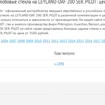
 лобовые стекла на LEYLAND-DAF 200 SER. PILOT: це
rts - официальный дистрибьютор ведущих европейских и российских п
стекло на LEYLAND-DAF 200 SER. PILOT в различной комплектации и ц
т сильно отличаться в зависимости от производителя. На нашем сайте
OT , так и аналоги производства фирм Pilkington, Guardian, Benson, 
00 SER. PILOT на сайте также представлены боковые, задние стекла и
. PILOT по цене от 3500 рублей.
2006
2007
2008
2009
2010
2011
2012
2013
2014
2015
2016
2017
2
Годы выпуска
c 1996