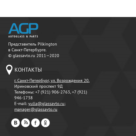
Представитель Pilkington
в Санкт-Петербурге.
© glassavto.ru 2011—2020
КОНТАКТЫ
г. Санкт-Петербург, ул. Возрождения 20.
Ириновский проспект 9Д
Телефоны:
+7 (921) 906-2763, +7 (921)
946-1738
E-mail:
yulia@glassavto.ru
;
manager@glassavto.ru