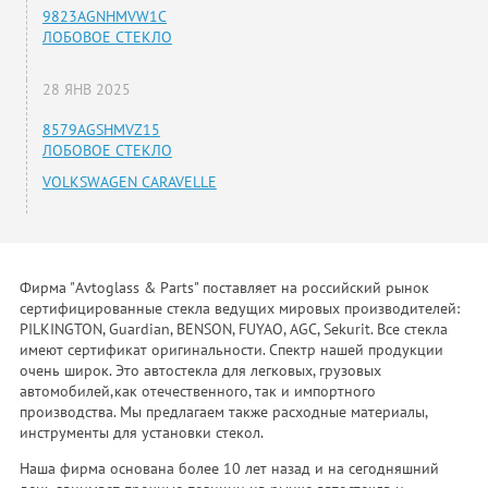
9823AGNHMVW1C
ЛОБОВОЕ СТЕКЛО
28 ЯНВ 2025
8579AGSHMVZ15
ЛОБОВОЕ СТЕКЛО
VOLKSWAGEN CARAVELLE
Фирма "Avtoglass & Parts" поставляет на российский рынок
сертифицированные стекла ведущих мировых производителей:
PILKINGTON, Guardian, BENSON, FUYAO, AGC, Sekurit. Все стекла
имеют сертификат оригинальности. Спектр нашей продукции
очень широк. Это автостекла для легковых, грузовых
автомобилей,как отечественного, так и импортного
производства. Мы предлагаем также расходные материалы,
инструменты для установки стекол.
Наша фирма основана более 10 лет назад и на сегодняшний