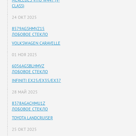
MERCEDES VITO W447 (V-
CLASS)
24 ОКТ 2025
8579AGSHMVZ15
ЛОБОВОЕ СТЕКЛО
VOLKSWAGEN CARAVELLE
01 НОЯ 2025
6056AGSBLHMVZ
ЛОБОВОЕ СТЕКЛО
INFINITI EX25/EX35/EX37
28 МАЙ 2025
8378AGACHMU1Z
ЛОБОВОЕ СТЕКЛО
TOYOTA LANDCRUISER
25 ОКТ 2025