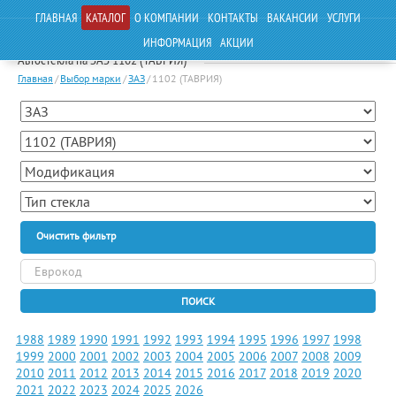
ГЛАВНАЯ
КАТАЛОГ
О КОМПАНИИ
КОНТАКТЫ
ВАКАНСИИ
УСЛУГИ
ИНФОРМАЦИЯ
АКЦИИ
Автостекла на ЗАЗ 1102 (ТАВРИЯ)
Главная
/
Выбор марки
/
ЗАЗ
/
1102 (ТАВРИЯ)
Очистить фильтр
ПОИСК
1988
1989
1990
1991
1992
1993
1994
1995
1996
1997
1998
1999
2000
2001
2002
2003
2004
2005
2006
2007
2008
2009
2010
2011
2012
2013
2014
2015
2016
2017
2018
2019
2020
2021
2022
2023
2024
2025
2026