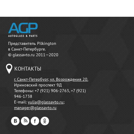
Представитель Pilkington
в Санкт-Петербурге.
© glassavto.ru 2011—2020
КОНТАКТЫ
г. Санкт-Петербург, ул. Возрождения 20.
Ириновский проспект 9Д
Телефоны:
+7 (921) 906-2763, +7 (921)
946-1738
E-mail:
yulia@glassavto.ru
;
manager@glassavto.ru