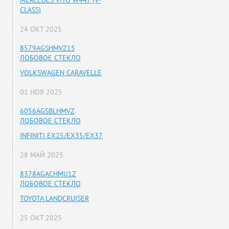
MERCEDES VITO W447 (V-
CLASS)
24 ОКТ 2025
8579AGSHMVZ15
ЛОБОВОЕ СТЕКЛО
VOLKSWAGEN CARAVELLE
01 НОЯ 2025
6056AGSBLHMVZ
ЛОБОВОЕ СТЕКЛО
INFINITI EX25/EX35/EX37
28 МАЙ 2025
8378AGACHMU1Z
ЛОБОВОЕ СТЕКЛО
TOYOTA LANDCRUISER
25 ОКТ 2025