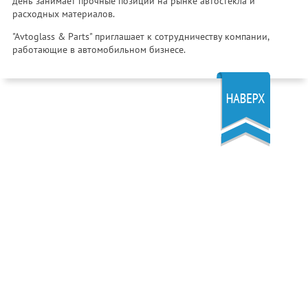
день занимает прочные позиции на рынке автостекла и
расходных материалов.
"Avtoglass & Parts" приглашает к сотрудничеству компании,
работающие в автомобильном бизнесе.