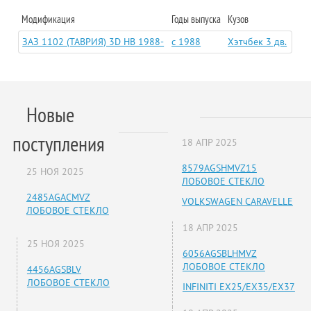
Модификация
Годы выпуска
Кузов
ЗАЗ 1102 (ТАВРИЯ) 3D HB 1988-
c 1988
Хэтчбек 3 дв.
Новые
поступления
18 АПР 2025
8579AGSHMVZ15
25 НОЯ 2025
ЛОБОВОЕ СТЕКЛО
2485AGACMVZ
VOLKSWAGEN CARAVELLE
ЛОБОВОЕ СТЕКЛО
18 АПР 2025
25 НОЯ 2025
6056AGSBLHMVZ
ЛОБОВОЕ СТЕКЛО
4456AGSBLV
ЛОБОВОЕ СТЕКЛО
INFINITI EX25/EX35/EX37