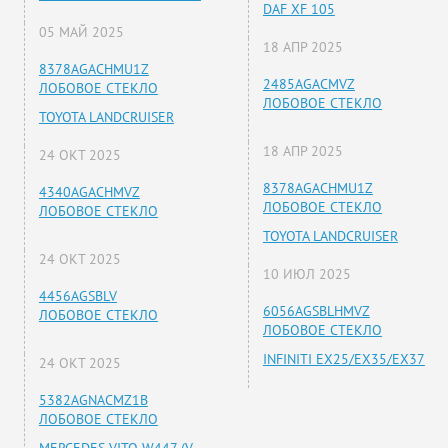
DAF XF 105
05 МАЙ 2025
18 АПР 2025
8378AGACHMU1Z
2485AGACMVZ
ЛОБОВОЕ СТЕКЛО
ЛОБОВОЕ СТЕКЛО
TOYOTA LANDCRUISER
18 АПР 2025
24 ОКТ 2025
8378AGACHMU1Z
4340AGACHMVZ
ЛОБОВОЕ СТЕКЛО
ЛОБОВОЕ СТЕКЛО
TOYOTA LANDCRUISER
24 ОКТ 2025
10 ИЮЛ 2025
4456AGSBLV
6056AGSBLHMVZ
ЛОБОВОЕ СТЕКЛО
ЛОБОВОЕ СТЕКЛО
INFINITI EX25/EX35/EX37
24 ОКТ 2025
5382AGNACMZ1B
ЛОБОВОЕ СТЕКЛО