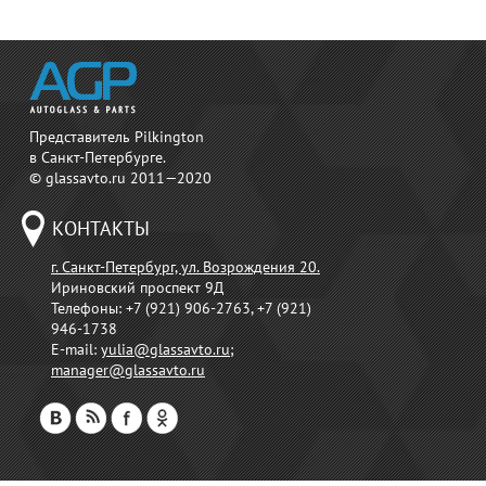
Представитель Pilkington
в Санкт-Петербурге.
© glassavto.ru 2011—2020
КОНТАКТЫ
г. Санкт-Петербург, ул. Возрождения 20.
Ириновский проспект 9Д
Телефоны:
+7 (921) 906-2763, +7 (921)
946-1738
E-mail:
yulia@glassavto.ru
;
manager@glassavto.ru