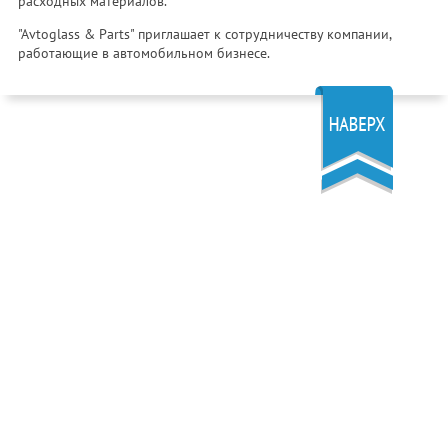
расходных материалов.
"Avtoglass & Parts" приглашает к сотрудничеству компании,
работающие в автомобильном бизнесе.