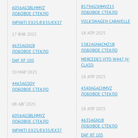
8579AGSHMVZ15
6056AGSBLHMVZ
ЛОБОВОЕ СТЕКЛО
ЛОБОВОЕ СТЕКЛО
VOLKSWAGEN CARAVELLE
INFINITI EX25/EX35/EX37
18 АПР 2025
17 ЯНВ 2025
5382AGNACMZ1B
4635AGN1B
ЛОБОВОЕ СТЕКЛО
ЛОБОВОЕ СТЕКЛО
MERCEDES VITO W447 (V-
DAF XF 105
CLASS)
10 МАР 2025
18 АПР 2025
4463AGSOV
4340AGACHMVZ
ЛОБОВОЕ СТЕКЛО
ЛОБОВОЕ СТЕКЛО
08 АВГ 2025
18 АПР 2025
6056AGSBLHMVZ
4635AGN1B
ЛОБОВОЕ СТЕКЛО
ЛОБОВОЕ СТЕКЛО
INFINITI EX25/EX35/EX37
DAF XF 105