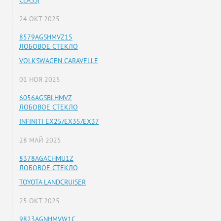
CLASS)
24 ОКТ 2025
8579AGSHMVZ15
ЛОБОВОЕ СТЕКЛО
VOLKSWAGEN CARAVELLE
01 НОЯ 2025
6056AGSBLHMVZ
ЛОБОВОЕ СТЕКЛО
INFINITI EX25/EX35/EX37
28 МАЙ 2025
8378AGACHMU1Z
ЛОБОВОЕ СТЕКЛО
TOYOTA LANDCRUISER
25 ОКТ 2025
9823AGNHMVW1C