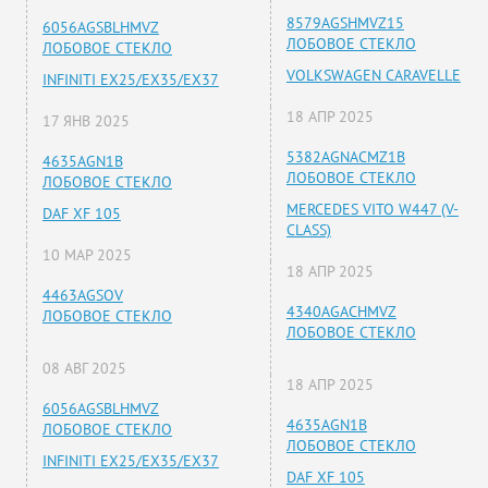
8579AGSHMVZ15
6056AGSBLHMVZ
ЛОБОВОЕ СТЕКЛО
ЛОБОВОЕ СТЕКЛО
VOLKSWAGEN CARAVELLE
INFINITI EX25/EX35/EX37
18 АПР 2025
17 ЯНВ 2025
5382AGNACMZ1B
4635AGN1B
ЛОБОВОЕ СТЕКЛО
ЛОБОВОЕ СТЕКЛО
MERCEDES VITO W447 (V-
DAF XF 105
CLASS)
10 МАР 2025
18 АПР 2025
4463AGSOV
4340AGACHMVZ
ЛОБОВОЕ СТЕКЛО
ЛОБОВОЕ СТЕКЛО
08 АВГ 2025
18 АПР 2025
6056AGSBLHMVZ
4635AGN1B
ЛОБОВОЕ СТЕКЛО
ЛОБОВОЕ СТЕКЛО
INFINITI EX25/EX35/EX37
DAF XF 105