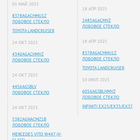
05 МАЙ 2025
18 АПР 2025
8378AGACHMU1Z
2485AGACMVZ
ЛОБОВОЕ СТЕКЛО
ЛОБОВОЕ СТЕКЛО
TOYOTA LANDCRUISER
18 АПР 2025
24 ОКТ 2025
8378AGACHMU1Z
4340AGACHMVZ
ЛОБОВОЕ СТЕКЛО
ЛОБОВОЕ СТЕКЛО
TOYOTA LANDCRUISER
24 ОКТ 2025
10 ИЮЛ 2025
4456AGSBLV
6056AGSBLHMVZ
ЛОБОВОЕ СТЕКЛО
ЛОБОВОЕ СТЕКЛО
INFINITI EX25/EX35/EX37
24 ОКТ 2025
5382AGNACMZ1B
ЛОБОВОЕ СТЕКЛО
MERCEDES VITO W447 (V-