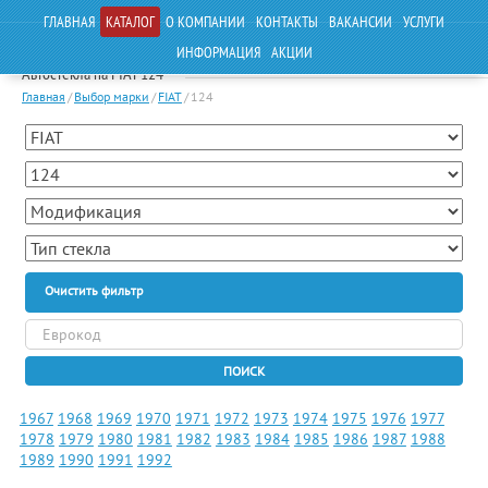
ГЛАВНАЯ
КАТАЛОГ
О КОМПАНИИ
КОНТАКТЫ
ВАКАНСИИ
УСЛУГИ
ИНФОРМАЦИЯ
АКЦИИ
Автостекла на FIAT 124
Главная
/
Выбор марки
/
FIAT
/
124
Очистить фильтр
ПОИСК
1967
1968
1969
1970
1971
1972
1973
1974
1975
1976
1977
1978
1979
1980
1981
1982
1983
1984
1985
1986
1987
1988
1989
1990
1991
1992