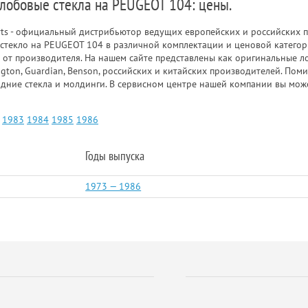
 лобовые стекла на PEUGEOT 104: цены.
rts - официальный дистрибьютор ведущих европейских и российских п
стекло на PEUGEOT 104 в различной комплектации и ценовой категор
и от производителя. На нашем сайте представлены как оригинальные ло
ngton, Guardian, Benson, российских и китайских производителей. По
адние стекла и молдинги. В сервисном центре нашей компании вы мож
1983
1984
1985
1986
Годы выпуска
1973 — 1986